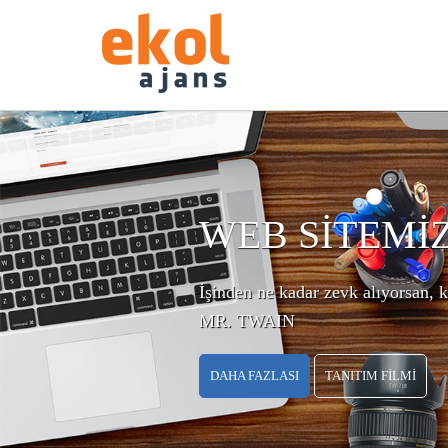
WEB SİTEMİ
İşinden ne kadar zevk alıyorsan, k
MR. TWAIN
DAHA FAZLASI
TANITIM FİLMİ