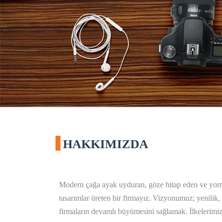
HAKKIMIZDA
Modern çağa ayak uyduran, göze hitap eden ve yormay
tasarımlar üreten bir firmayız. Vizyonumuz; yenilik, 
firmaların devamlı büyümesini sağlamak. İlkelerimiz;