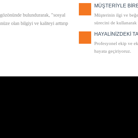
MÜŞTERİYLE BİR
ı gözönünde bulundurarak, "sosyal
Müşterinin ilgi ve beğe
sürecini de kullanara
e olan bilgiyi ve kaliteyi arttırıp
HAYALİNİZDEKİ 
Profesyonel ekip ve e
hayata geçiriyoruz.