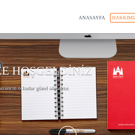
ANASAYFA
HAKKIMI
ZE HOŞGELDİNİZ
azancın o kadar güzel olacaktır.