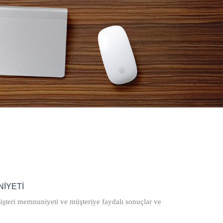
İYETİ
üşteri memnuniyeti ve müşteriye faydalı sonuçlar ve