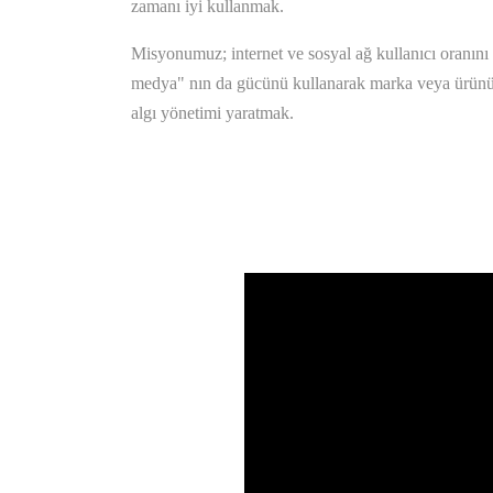
zamanı iyi kullanmak.
Misyonumuz; internet ve sosyal ağ kullanıcı oranın
medya" nın da gücünü kullanarak marka veya ürününüz
algı yönetimi yaratmak.