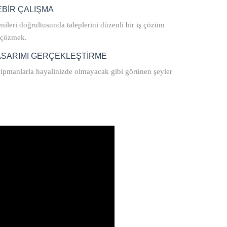
EBİR ÇALIŞMA
nileri doğrultusunda taleplerini düzenli bir iş çözüm
k çözmek.
TASARIMI GERÇEKLEŞTİRME
kipmanlarla hayalinizde olmayacak gibi görünen şeyler