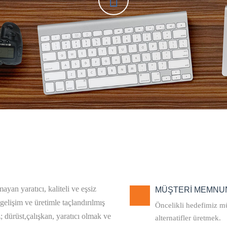
an yaratıcı, kaliteli ve eşsiz
MÜŞTERİ MEMNUN
gelişim ve üretimle taçlandırılmış
Öncelikli hedefimiz m
 dürüst,çalışkan, yaratıcı olmak ve
alternatifler üretmek.