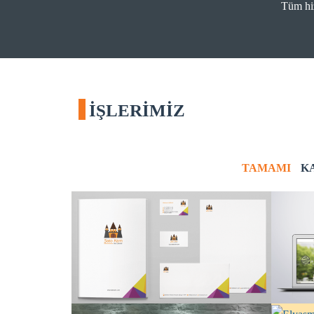
Tüm hiz
İŞLERİMİZ
TAMAMI
K