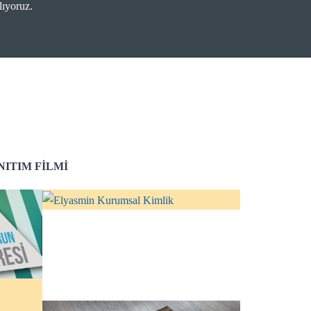
lıyoruz.
NITIM FILMI